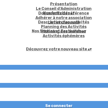
Présentation
Le Conseil d'Administration
Nos Activités
▴
▾
Documents de référence
Adhérer à notre association
Description des activités
Livret d'accueil
Planning des Activités
Nos Sorties et Festivités
▴
▾
Planning des marches
Activités éphémères
Découvrez votre nouveau site
▴
▾
Se connecter