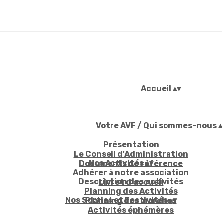
Accueil
▴
▾
Votre AVF / Qui sommes-nous
▴
Présentation
Le Conseil d'Administration
Nos Activités
▴
▾
Documents de référence
Adhérer à notre association
Description des activités
Livret d'accueil
Planning des Activités
Nos Sorties et Festivités
▴
▾
Planning des marches
Activités éphémères