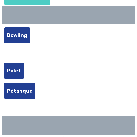
Bowling
LOISIRS SPORTIFS
Palet
Pétanque