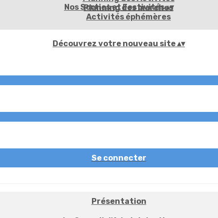
Nos Sorties et Festivités
▴
▾
Planning des marches
Activités éphémères
Découvrez votre nouveau site
▴
▾
Se connecter
Présentation