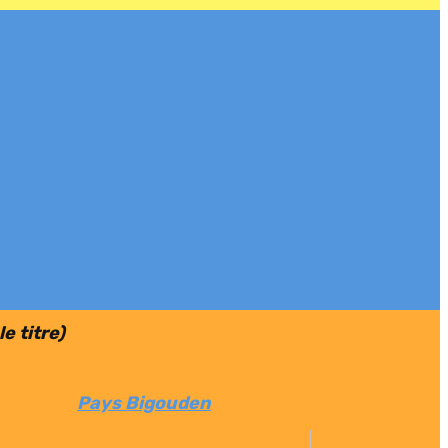
e titre)
Pays Bigouden