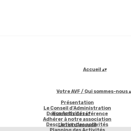
Accueil
▴
▾
Votre AVF / Qui sommes-nous
▴
Présentation
Le Conseil d'Administration
Nos Activités
▴
▾
Documents de référence
Adhérer à notre association
Description des activités
Livret d'accueil
Planning des Activités