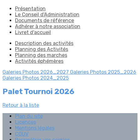
Présentation
Le Conseil d'Administration
Documents de référence
Adhérer à notre association
Livret d'accueil
Description des activités
Planning des Activités
Planning des marches
Activités éphémères
Galeries Photos 2026_2027
Galeries Photos 2025_2026
Galeries Photos 2024_2025
Palet Tournoi 2026
Retour à la liste
Plan du site
Licences
Mentions légales
CGUV
Paramétrer vos cookies