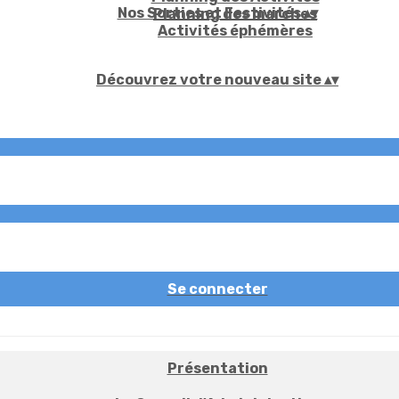
Nos Sorties et Festivités
▴
▾
Planning des marches
Activités éphémères
Découvrez votre nouveau site
▴
▾
Se connecter
Présentation