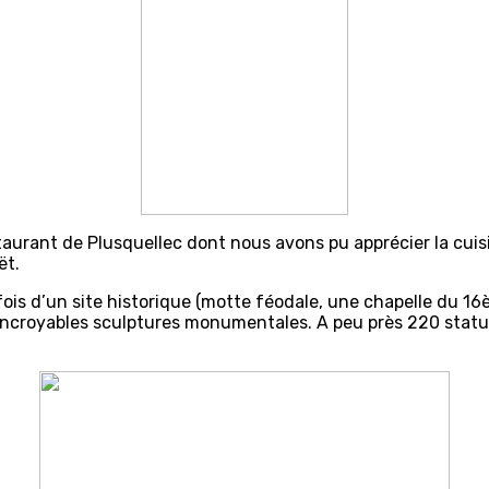
taurant de Plusquellec dont nous avons pu apprécier la cui
ët.
a fois d’un site historique (motte féodale, une chapelle du 16
’incroyables sculptures monumentales. A peu près 220 stat