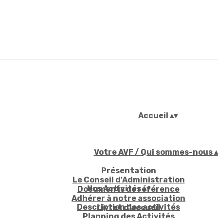
Accueil
▴
▾
Votre AVF / Qui sommes-nous
▴
Présentation
Le Conseil d'Administration
Nos Activités
▴
▾
Documents de référence
Adhérer à notre association
Description des activités
Livret d'accueil
Planning des Activités