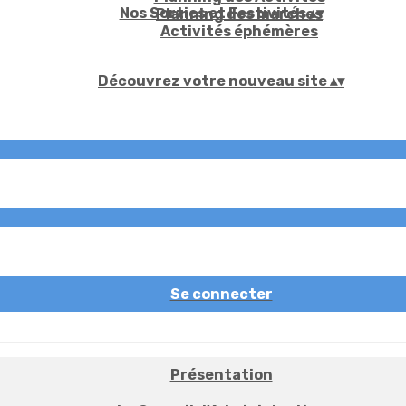
Nos Sorties et Festivités
▴
▾
Planning des marches
Activités éphémères
Découvrez votre nouveau site
▴
▾
Se connecter
Présentation