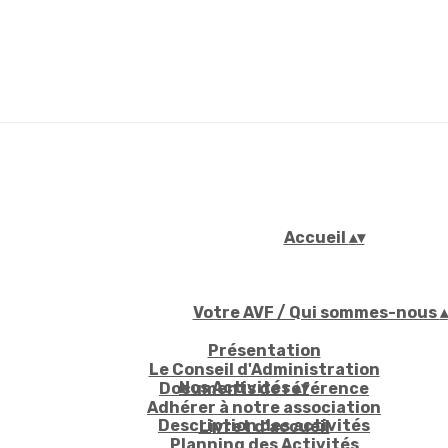
Accueil
▴
▾
Votre AVF / Qui sommes-nous
▴
Présentation
Le Conseil d'Administration
Nos Activités
▴
▾
Documents de référence
Adhérer à notre association
Description des activités
Livret d'accueil
Planning des Activités