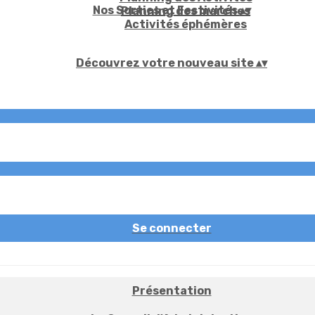
Nos Sorties et Festivités
▴
▾
Planning des marches
Activités éphémères
Découvrez votre nouveau site
▴
▾
Se connecter
Présentation