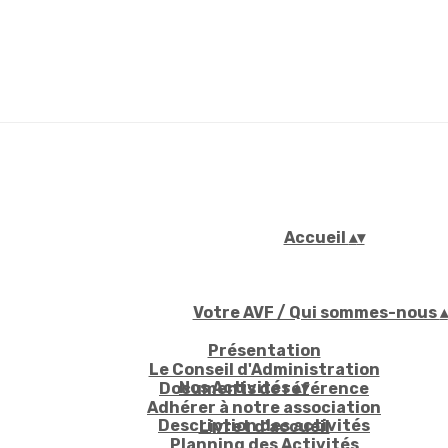
Accueil
▴
▾
Votre AVF / Qui sommes-nous
▴
Présentation
Le Conseil d'Administration
Nos Activités
▴
▾
Documents de référence
Adhérer à notre association
Description des activités
Livret d'accueil
Planning des Activités